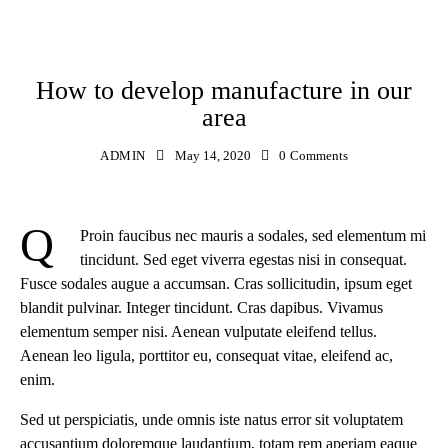
STANDARD
How to develop manufacture in our
area
ADMIN
May 14, 2020
0
Comments
Q
Proin faucibus nec mauris a sodales, sed elementum mi
tincidunt. Sed eget viverra egestas nisi in consequat.
Fusce sodales augue a accumsan. Cras sollicitudin, ipsum eget
blandit pulvinar. Integer tincidunt. Cras dapibus. Vivamus
elementum semper nisi. Aenean vulputate eleifend tellus.
Aenean leo ligula, porttitor eu, consequat vitae, eleifend ac,
enim.
Sed ut perspiciatis, unde omnis iste natus error sit voluptatem
accusantium doloremque laudantium, totam rem aperiam eaque