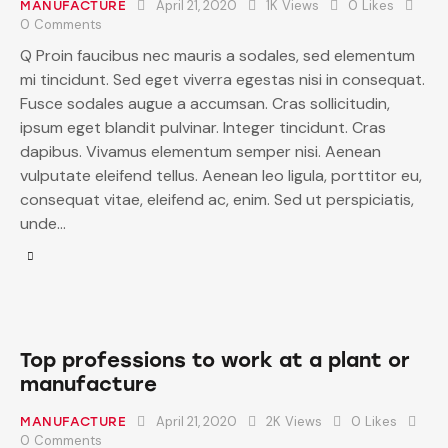
April 21, 2020
1K
Views
0
Likes
MANUFACTURE
0
Comments
Q Proin faucibus nec mauris a sodales, sed elementum
mi tincidunt. Sed eget viverra egestas nisi in consequat.
Fusce sodales augue a accumsan. Cras sollicitudin,
ipsum eget blandit pulvinar. Integer tincidunt. Cras
dapibus. Vivamus elementum semper nisi. Aenean
vulputate eleifend tellus. Aenean leo ligula, porttitor eu,
consequat vitae, eleifend ac, enim. Sed ut perspiciatis,
unde…
Top professions to work at a plant or
manufacture
April 21, 2020
2K
Views
0
Likes
MANUFACTURE
0
Comments