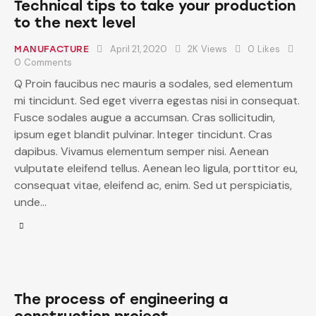
Technical tips to take your production
to the next level
April 21, 2020
2K
Views
0
Likes
MANUFACTURE
0
Comments
Q Proin faucibus nec mauris a sodales, sed elementum
mi tincidunt. Sed eget viverra egestas nisi in consequat.
Fusce sodales augue a accumsan. Cras sollicitudin,
ipsum eget blandit pulvinar. Integer tincidunt. Cras
dapibus. Vivamus elementum semper nisi. Aenean
vulputate eleifend tellus. Aenean leo ligula, porttitor eu,
consequat vitae, eleifend ac, enim. Sed ut perspiciatis,
unde…
The process of engineering a
construction project